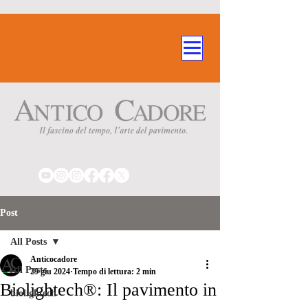
Post
All Posts
Anticocadore
All Posts
29 giu 2024
Tempo di lettura: 2 min
Biolightech®: Il pavimento in
biolightech