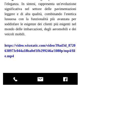
l'eleganza. In sintesi, rappresenta un'evoluzione 
significativa nel settore delle pavimentazioni 
leggere e di alta qualità, combinando l'estetica 
lussuosa con la funzionalità più avanzata per 
soddisfare le esigenze dei clienti più esigenti nel 
mondo delle imbarcazioni, degli aeromobili e dei 
veicoli mobili.
https://video.wixstatic.com/video/39ad3d_8720
638973c044a18ba0ef1fb299246a/1080p/mp4/fil
e.mp4
anticocadore
biodesign
biowood
design
interiordesign
luxury
arredamento
legnoantico
recuperodellastoria
bioarchitettura
architetto
ACanticocadore
brevettoanticocadore
madeinitaly