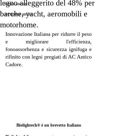
legno alleggerito del 48% per
legno antico
barche, yacht, aeromobili e
recupero antico
motorhome.
Innovazione Italiana per ridurre il peso 
e migliorare l'efficienza, 
fonoassorbenza e sicurezza ignifuga e 
rifinito con legni pregiati di AC Antico 
Cadore.
Biolightech® è un brevetto Italiano