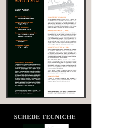
SCHEDE TECNICHE